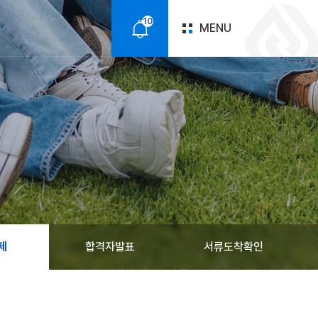
10
MENU
알
림
제
합격자발표
서류도착확인