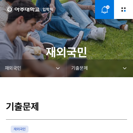
11
알
림
재외국민
기출문제
재외국민