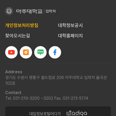
아
주
대
개인정보처리방침
대학정보공시
학
교
찾아오시는길
대학홈페이지
입
학
처
Address
경기도 수원시 영통구 월드컵로 206 아주대학교 입학처 율곡관
102호
Contact
Tel. 031-219-3200 ~3202
Fax. 031-213-5174