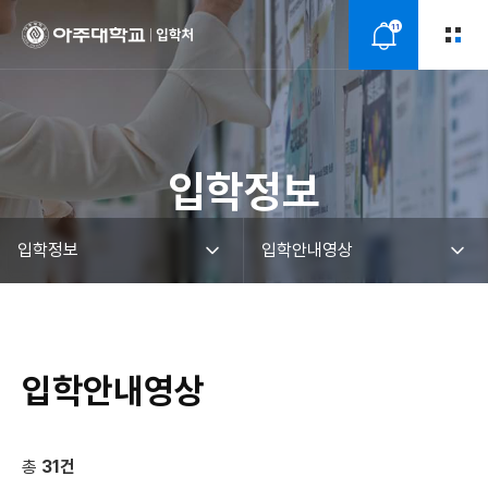
11
알
림
입학정보
입학안내영상
총
31건