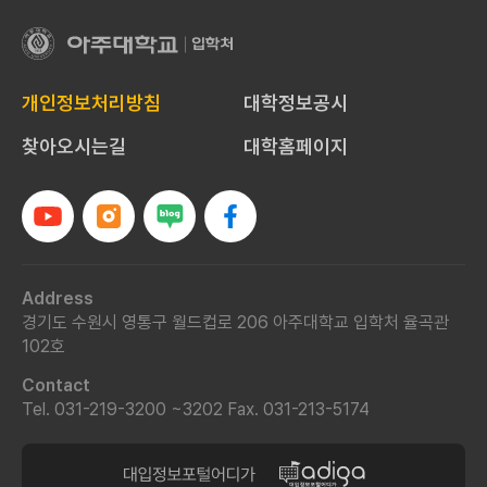
아
주
대
개인정보처리방침
대학정보공시
학
교
찾아오시는길
대학홈페이지
입
학
처
Address
경기도 수원시 영통구 월드컵로 206 아주대학교 입학처 율곡관
102호
Contact
Tel. 031-219-3200 ~3202
Fax. 031-213-5174