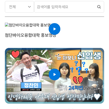
검
색
첨단바이오융합대학 홍보영상