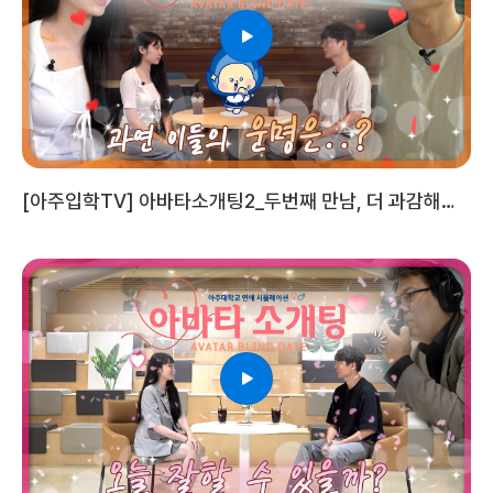
[아주입학TV] 아바타소개팅2_두번째 만남, 더 과감해진
치토의 지령!