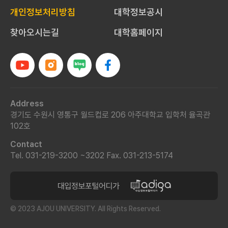
대
개인정보처리방침
대학정보공시
학
교
찾아오시는길
대학홈페이지
입
학
처
Address
경기도 수원시 영통구 월드컵로 206 아주대학교 입학처 율곡관
102호
Contact
Tel. 031-219-3200 ~3202
Fax. 031-213-5174
© 2023 AJOU UNIVERSITY. All Rights Reserved.