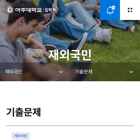
10
알
림
재외국민
기출문제
재외국민