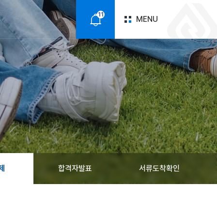
11
MENU
알
림
제
합격자발표
서류도착확인