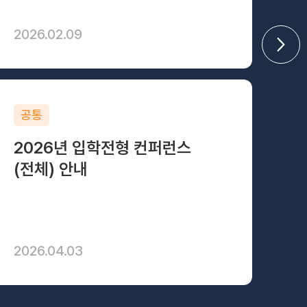
신설학과 안내 바로가기
첨단바이오융합대
2026.02.09
20
첨단신소재공학과 홍보영상
미래모빌리티공
지능형반도체공학과 홍보영상
공통
학
2026년 입학전형 컨퍼런스
2
(전체) 안내
(
2026.04.03
20