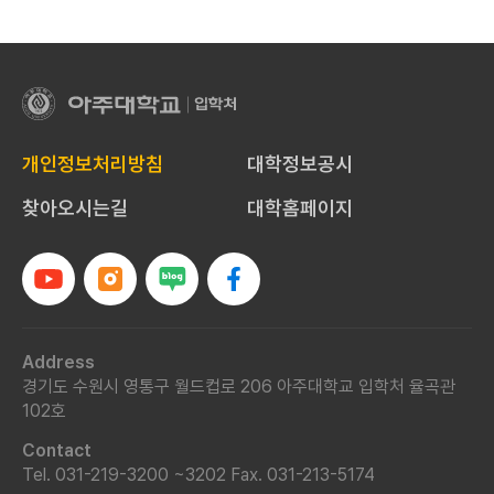
아
주
대
개인정보처리방침
대학정보공시
학
교
찾아오시는길
대학홈페이지
입
학
처
Address
경기도 수원시 영통구 월드컵로 206 아주대학교 입학처 율곡관
102호
Contact
Tel. 031-219-3200 ~3202
Fax. 031-213-5174