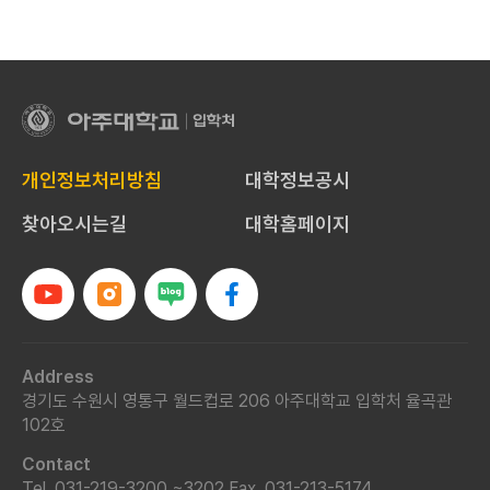
아
주
대
개인정보처리방침
대학정보공시
학
교
찾아오시는길
대학홈페이지
입
학
처
Address
경기도 수원시 영통구 월드컵로 206 아주대학교 입학처 율곡관
102호
Contact
Tel. 031-219-3200 ~3202
Fax. 031-213-5174