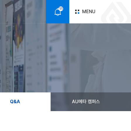
11
MENU
알
림
Q&A
AU메타 캠퍼스