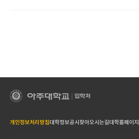
아
주
대
학
교
개인정보처리방침
대학정보공시
찾아오시는길
대학홈페이지
입
학