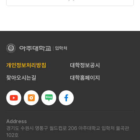
아
주
대
개인정보처리방침
대학정보공시
학
교
찾아오시는길
대학홈페이지
입
학
처
Address
경기도 수원시 영통구 월드컵로 206 아주대학교 입학처 율곡관
102호