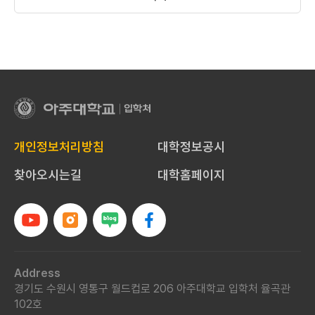
아
주
대
개인정보처리방침
대학정보공시
학
교
찾아오시는길
대학홈페이지
입
학
처
Address
경기도 수원시 영통구 월드컵로 206 아주대학교 입학처 율곡관
102호