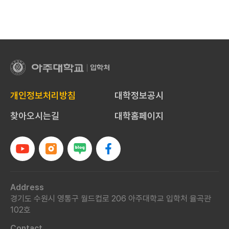
아
주
대
개인정보처리방침
대학정보공시
학
교
찾아오시는길
대학홈페이지
입
학
처
Address
경기도 수원시 영통구 월드컵로 206 아주대학교 입학처 율곡관
102호
Contact