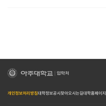
아
주
대
학
교
개인정보처리방침
대학정보공시
찾아오시는길
대학홈페이지
입
학