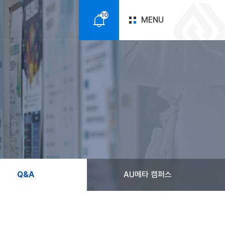
10
MENU
알
림
Q&A
AU메타 캠퍼스