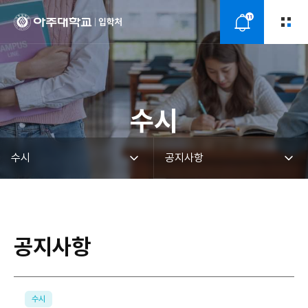
11
알
림
수시
공지사항
수시