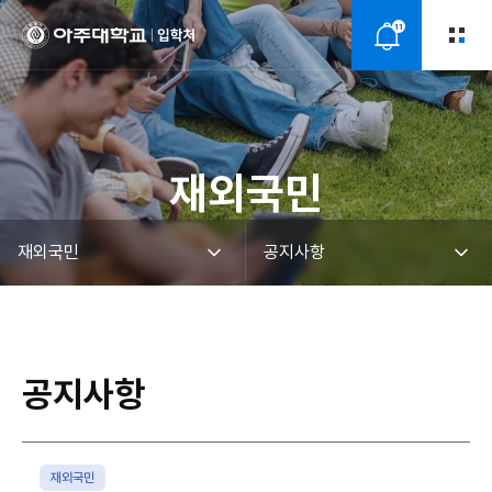
11
알
림
재외국민
공지사항
재외국민